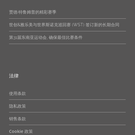
贾德·特鲁姆普的精彩赛季
世创&雅乐美与世界斯诺克巡回赛 (WST) 签订新的长期合同
第31届东南亚运动会, 确保最佳比赛条件
加雷斯-波茨与 Strachan Cloth 续签赞助合同
法律
使用条款
隐私政策
销售条款
Cookie 政策