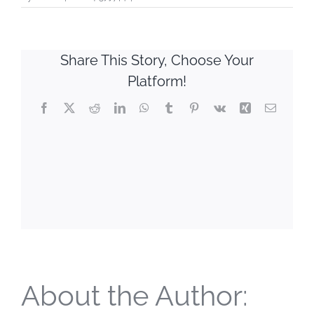
Share This Story, Choose Your
Platform!
Facebook
X
Reddit
LinkedIn
WhatsApp
Tumblr
Pinterest
Vk
Xing
Email
About the Author: