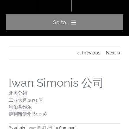
Skip
to
content
Go to...
首页
产品
Previous
Next
形象大使
技术
经销商
Iwan Simonis 公司
联系方式
北美分销
简体中文
工业大道 1931 号
利伯蒂维尔
伊利诺伊州 60048
By
admin
|
2021年5月7日
|
0 Comments